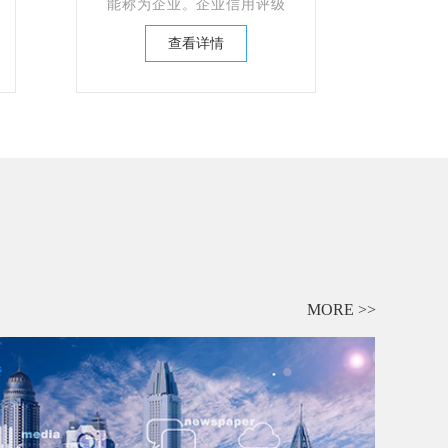
能称为企业。企业信用评级
要对借款企业借款的合法
查看详情
性、安全性和营利性等作出
判断，并要承担调查失误和
评估失实的责任，必须对企
业进行全面调查和综合分
析，包括领导素质、经济实
力、资金结构、履约情况、
经营效益和发展前景等各方
面因素。
MORE >>