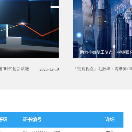
行业的技术水平 。
助力小微复工复产！税银联
前沿观察｜50万亿级新基建浪潮袭来，信用科技打造“数字基建”时代创新赋能模式
「宏观视点」毛振华：需求侧和
2025-12-19
等级
证书编号
详细