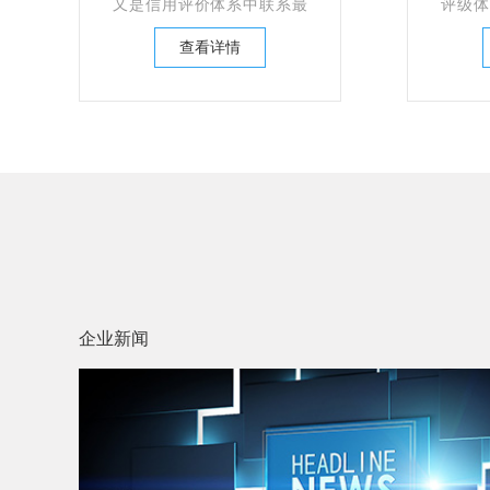
又是信用评价体系中联系最
评级体
紧密、影响最深刻的两个内
企业信
查看详情
容。
领先的
及科学
通过对
用评级
思想、
及企
究，经
研究、
最终总
济环境
业的信
了完备
库、业
企业新闻
级模型
评级方
通过利
术手段
业发展
业信用
及时性